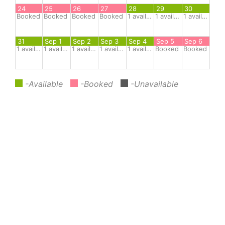
24
25
26
27
28
29
30
Booked
Booked
Booked
Booked
1
available
1
available
1
available
31
Sep 1
Sep 2
Sep 3
Sep 4
Sep 5
Sep 6
1
available
1
available
1
available
1
available
1
available
Booked
Booked
-Available
-Booked
-Unavailable