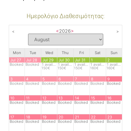
Ημερολόγιο Διαθεσιμότητας:
<
2026
>
<
>
Mon
Tue
Wed
Thu
Fri
Sat
Sun
Jul 27
Jul 28
Jul 29
Jul 30
Jul 31
1
2
Booked
Booked
1
available
1
available
1
available
1
available
1
available
150€
150€
150€
160€
160€
3
4
5
6
7
8
9
Booked
Booked
Booked
Booked
Booked
Booked
Booked
10
11
12
13
14
15
16
Booked
Booked
Booked
Booked
Booked
Booked
Booked
17
18
19
20
21
22
23
Booked
Booked
Booked
Booked
Booked
Booked
Booked